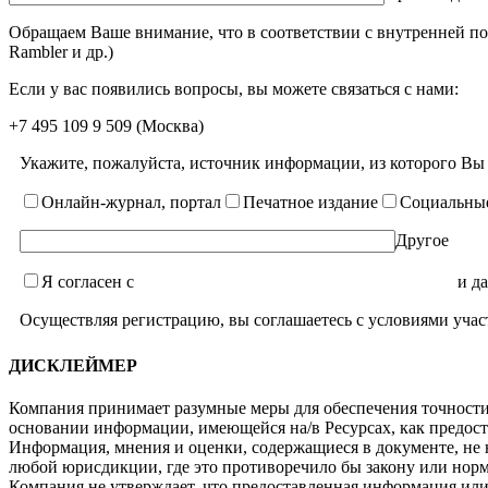
Обращаем Ваше внимание, что в соответствии с внутренней по
Rambler и др.)
Если у вас появились вопросы, вы можете связаться с нами:
+7 495 109 9 509
(Москва)
Укажите, пожалуйста, источник информации, из которого Вы
Онлайн-журнал, портал
Печатное издание
Социальные
Другое
Я согласен с
уcловиями пользовательского соглашения
и да
Осуществляя регистрацию, вы соглашаетесь с условиями учас
ДИСКЛЕЙМЕР
Компания принимает разумные меры для обеспечения точности 
основании информации, имеющейся на/в Ресурсах, как предост
Информация, мнения и оценки, содержащиеся в документе, не
любой юрисдикции, где это противоречило бы закону или нор
Компания не утверждает, что предоставленная информация ил