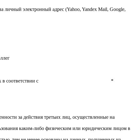
 личный электронный адрес (Yahoo, Yandex Mail, Google,
оллег
 в соответствии с
Политикой конфиденциальности
*
енности за действия третьих лиц, осуществленные на
льзования каким-либо физическим или юридическим лицом в
тью, тем не менее основаны на данных, полученных из