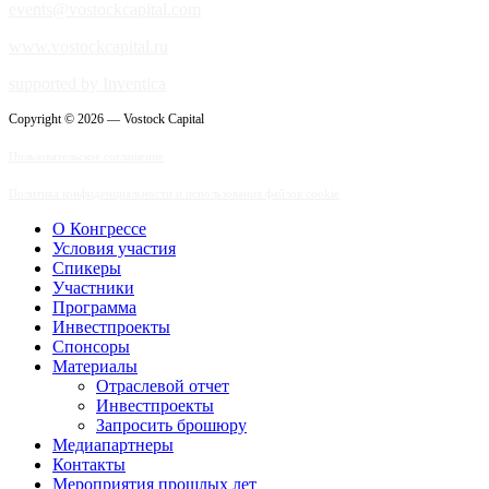
events@vostockcapital.com
www.vostockcapital.ru
supported by Inventica
Copyright © 2026 — Vostock Capital
Пользовательское соглашение
Политика конфиденциальности и использования файлов cookie
О Конгрессе
Условия участия
Спикеры
Участники
Программа
Инвестпроекты
Спонсоры
Материалы
Отраслевой отчет
Инвестпроекты
Запросить брошюру
Медиапартнеры
Контакты
Мероприятия прошлых лет